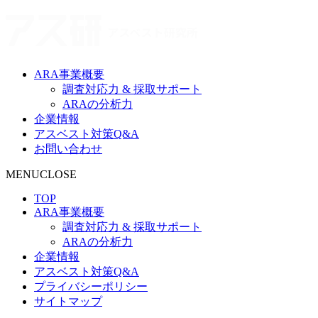
ア
ス
ARA事業概要
研
調査対応力 & 採取サポート
ARAの分析力
｜
企業情報
アスベスト対策Q&A
明
お問い合わせ
MENU
CLOSE
日
TOP
の
ARA事業概要
調査対応力 & 採取サポート
環
ARAの分析力
企業情報
アスベスト対策Q&A
境
プライバシーポリシー
サイトマップ
を