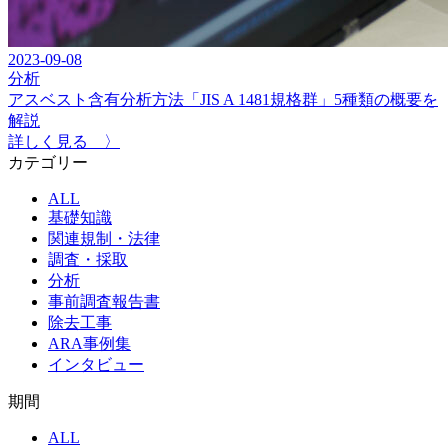
2023-09-08
分析
アスベスト含有分析方法「JIS A 1481規格群」5種類の概要を
解説
詳しく見る 〉
カテゴリー
ALL
基礎知識
関連規制・法律
調査・採取
分析
事前調査報告書
除去⼯事
ARA事例集
インタビュー
期間
ALL