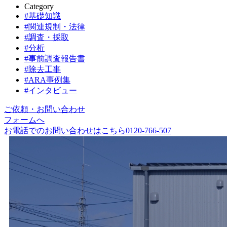
Category
考
#基礎知識
#関連規制・法律
え
#調査・採取
#分析
る
#事前調査報告書
#除去⼯事
ア
#ARA事例集
#インタビュー
ス
ご依頼・お問い合わせ
フォームへ
ベ
お電話でのお問い合わせはこちら
0120-766-507
ス
ト
研
究