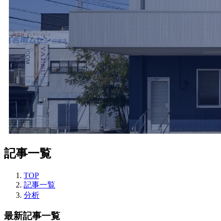
所
｜
役
立
つ
情
報
記事一覧
発
TOP
信
記事一覧
分析
メ
最新記事一覧