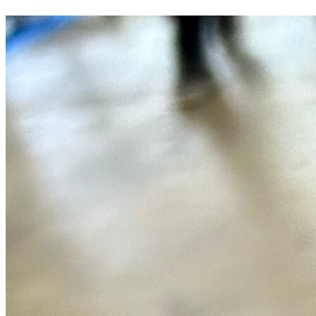
デ
ィ
ア